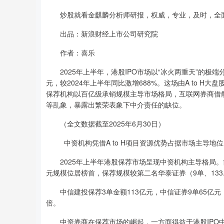
炒股就看金麒麟分析师研报，权威，专业，及时，全面
出品：新浪财经上市公司研究院
作者：喜乐
2025年上半年，港股IPO市场以“冰火两重天”的极端
元，较2024年上半年同比激增688%。这场由A to 
保荐机构以百亿级承销规模主导市场格局，互联网券商借
等乱象，暴露出繁荣表象下中介责任的缺位。
（全文数据截至2025年6月30日）
中资机构凭借A to H项目资源优势占据市场主导地位
2025年上半年港股保荐市场呈现中资机构主导格局。前5
元规模位居榜首，保荐规模较第二名华泰证券（9单、133
中信建投保荐3单金额113亿元，中信证券9单65亿元
倍。
中资券商在保荐市场的崛起，一方面得益于港股IPO中A