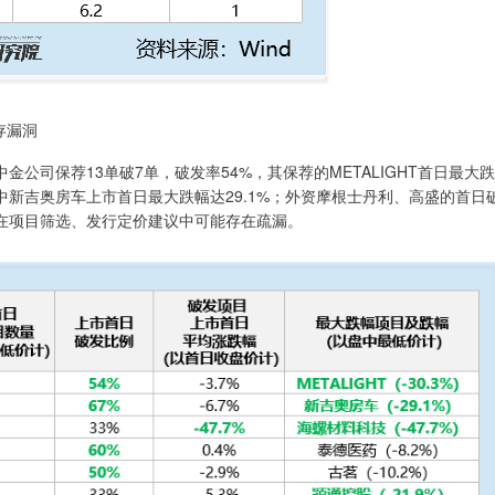
存漏洞
保荐13单破7单，破发率54%，其保荐的METALIGHT首日最大跌
其中新吉奥房车上市首日最大跌幅达29.1%；外资摩根士丹利、高盛的首日
构在项目筛选、发行定价建议中可能存在疏漏。