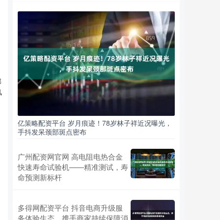
部
风
亿策略配资平台 岁月痕迹！78岁林子祥近况曝光，
手抖发呆颈部斑点密布
广州配资网官网 高电阻电热合金
快速寿命试验机——精准测试，寿
命预测新标杆
多得网配资平台 抖音电商升级服
务体验生态，携手商家持续保障消