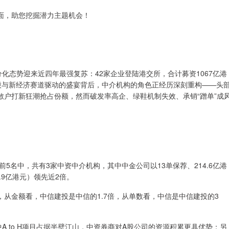
，助您挖掘潜力主题机会！
分化态势迎来近四年最强复苏：42家企业登陆港交所，合计募资1067亿港
H大盘股与新经济赛道驱动的盛宴背后，中介机构的角色正经历深刻重构——头
散户打新狂潮抢占份额，然而破发率高企、绿鞋机制失效、承销“蹭单”成
名中，共有3家中资中介机构，其中中金公司以13单保荐、214.6亿港
.9亿港元）领先近2倍。
，从金额看，中信建投是中信的1.7倍，从单数看，中信是中信建投的3
 to H项目占据半壁江山，中资券商对A股公司的资源积累更具优势；另