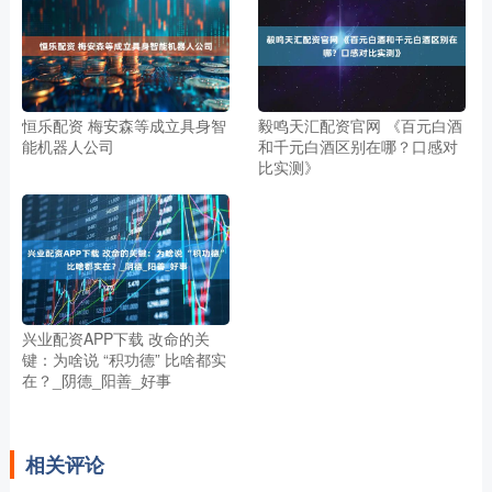
恒乐配资 梅安森等成立具身智
毅鸣天汇配资官网 《百元白酒
能机器人公司
和千元白酒区别在哪？口感对
比实测》
兴业配资APP下载 改命的关
键：为啥说 “积功德” 比啥都实
在？_阴德_阳善_好事
相关评论