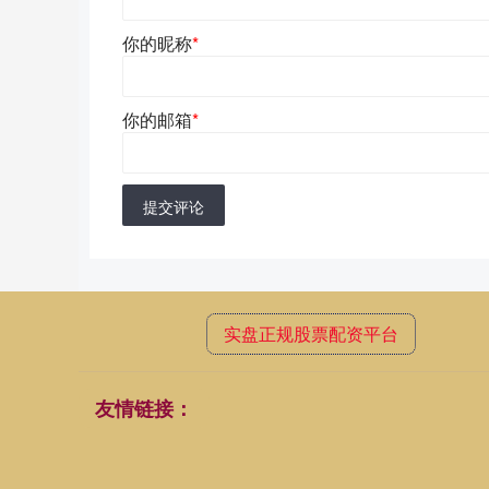
你的昵称
*
你的邮箱
*
提交评论
实盘正规股票配资平台
友情链接：