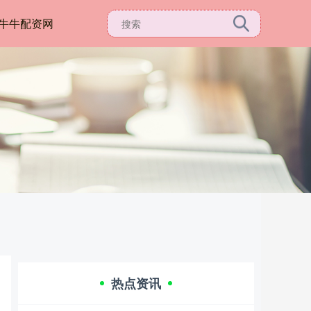
牛牛配资网
热点资讯