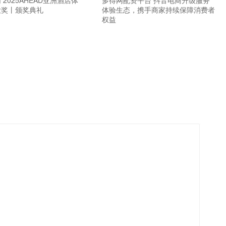
2025AHEAD亚洲酒店体
多得网配资平台 抖音电商升级服务
大奖丨颁奖典礼
体验生态，携手商家持续保障消费者
权益