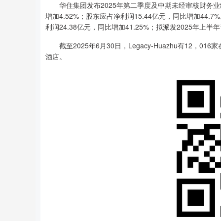
华住集团发布2025年第二季度及中期未经审核财务业绩，
增加4.52%；股东应占净利润15.44亿元，同比增加44.7
利润24.38亿元，同比增加41.25%；拟派发2025年上
截至2025年6月30日，Legacy-Huazhu有12，
酒店。