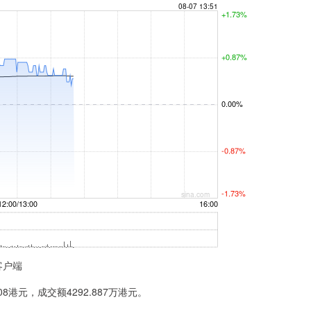
客户端
8港元，成交额4292.887万港元。