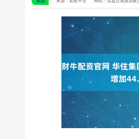
集团
来源：富配平台
网站：实盘正规股票配