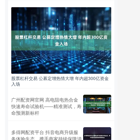
股票杠杆交易 公募定增热情大增 年内超300亿资金
入场
广州配资网官网 高电阻电热合金
快速寿命试验机——精准测试，寿
命预测新标杆
多得网配资平台 抖音电商升级服
务体验生态，携手商家持续保障消