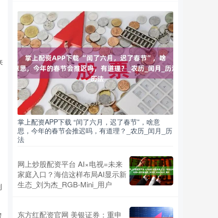
来
掌上配资APP下载 “闰了六月，迟了春节”，啥意
思，今年的春节会推迟吗，有道理？_农历_闰月_历
法
网上炒股配资平台 AI×电视=未来
家庭入口？海信这样布局AI显示新
生态_刘为杰_RGB-Mini_用户
列
东方红配资官网 美银证券：重申
尿