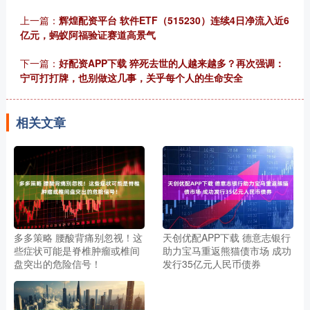
上一篇：
辉煌配资平台 软件ETF（515230）连续4日净流入近6
亿元，蚂蚁阿福验证赛道高景气
下一篇：
好配资APP下载 猝死去世的人越来越多？再次强调：
宁可打打牌，也别做这几事，关乎每个人的生命安全
相关文章
多多策略 腰酸背痛别忽视！这
天创优配APP下载 德意志银行
些症状可能是脊椎肿瘤或椎间
助力宝马重返熊猫债市场 成功
盘突出的危险信号！
发行35亿元人民币债券