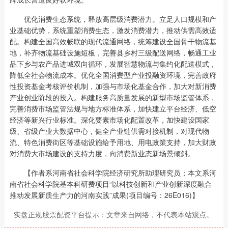
优化消费生态系统，释放高层级消费潜力。立足人口规模和产
业基础优势，系统重塑消费生态，激发消费潜力，推动供需高效适
配。构建全国高效畅联的现代流通网络，统筹建设全国骨干物流基
地，补齐物流基础设施短板，完善县乡村三级配送网络，畅通工业
品下乡与农产品进城双向循环，发展智慧物流与集约化配送模式，
降低全社会物流成本。优化全国消费型产业投融资环境，完善政府
性投资基金考核评价机制，加强与市场化基金合作，加大对新消费
产业创业阶段的投入。构建服务高质量发展的新型市场监管体系，
完善消费市场监管法规与地方标准体系，加快建立平台经济、低空
经济等新兴行业标准。深化要素市场化配置改革，加快建设国家
级、省级产业大数据中心，健全产业链供需对接机制，对现代物
流、特色消费街区等基础设施给予用地、用电政策支持，加大财政
对消费大市场建设的支持力度，向消费新业态新场景倾斜。
【作者系河南省社会科学院经济研究所助理研究员；本文系河
南省社会科学院基本科研费项目“以科技创新和产业创新深度融合
推动发展新质生产力的河南实践”成果(项目编号：26E016)】
实盘正规股票配资平台提示：文章来自网络，不代表本站观点。