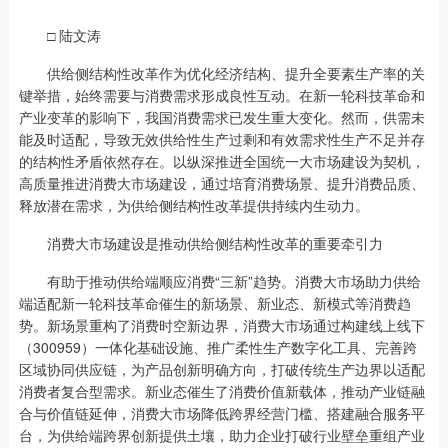
□ 陆文涛
供给侧结构性改革作为优化经济结构、提升全要素生产率的关
键举措，始终需要与消费需求形成良性互动。在新一轮科技革命和
产业变革的影响下，我国消费需求已发生重大变化。然而，供需未
能及时适配，导致无效供给性生产过剩和有效需求性生产不足并存
的结构性矛盾依然存在。以纵深推进全国统一大市场建设为契机，
高质量推进消费大市场建设，通过培育消费场景、提升消费品质、
释放潜在需求，为供给侧结构性改革提供持续内生动力。
消费大市场建设是推动供给侧结构性改革的重要牵引力
有助于推动供给端顺应消费“三新”趋势。消费大市场助力供给
端适配新一轮科技革命催生的新场景、新业态、新模式等消费趋
势。新场景重构了消费时空新边界，消费大市场通过构建线上线下
（300959）一体化基础设施、推广柔性生产数字化工具、完善跨
区域协同供应链，为产品创新明确方向，打破传统生产边界以适配
消费者复合型需求。新业态催生了消费价值新载体，推动产业链融
合与价值链延伸，消费大市场降低跨界经营门槛、搭建融合服务平
台，为供给端跨界创新提供土壤，助力企业打破行业壁垒重组产业