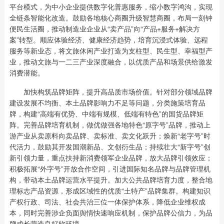
平台模式，为中小企业提供数字化普惠服务，缩小数字鸿沟，实现
全链条智能化改造。鼓励各地核心商圈升级智慧商圈，布局一刻钟
便民生活圈，推动制造业企业从“卖产品”向“产品+服务+解决方
案”转型。顺应体验经济、健康经济趋势，培育沉浸式体验、远程
服务等新业态，将文旅休闲产业打造为支柱型、民生型、幸福型产
业，推动文旅与一二三产业深度融合，以优质产品和场景供给激发
消费潜能。
加快构筑品牌矩阵，提升高品质市场价值。针对部分领域品牌
建设发展不均衡、本土品牌影响力不足等问题，分类施策培育品
牌，构建“高端有优势、中端有规模、低端有特色”的国货品牌矩
阵。完善品牌培育机制，做优做强各地特色“原字号”品牌，推动上
游产业从卖原料向卖品牌、卖标准、卖文化跃升；焕新“老字号”时
代活力，鼓励其开发国潮新品、文创衍生品；持续壮大“新字号”创
新引领力量，重点扶持新消费领军企业品牌，放大品牌引领效应；
积极拓展“外字号”开放合作空间，引进国际知名品牌与品牌管理机
构，带动本土品牌运营水平提升。加大公共品牌培育力度，整合地
理标志产品资源，形成区域性的优质“土特产”品牌集群。构建知识
产权行政、司法、社会共治三位一体保护体系，降低企业维权成
本，同时完善涉企负面舆情快速响应机制，保护品牌公信力，为品
牌成长营造良好软环境。