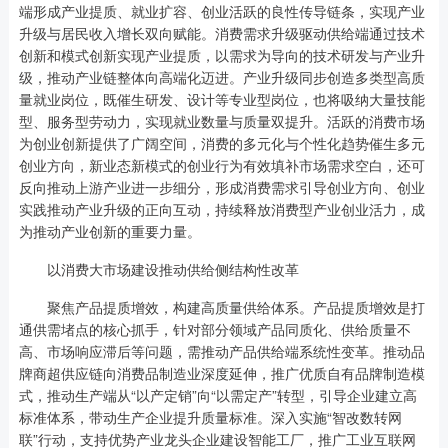
端形成产业提质、就业扩容、创业活跃的良性传导链条，实现产业
升级与居民收入增长双向赋能。消费需求升级驱动供给端通过技术
创新和模式创新实现产业提质，以需求为导向的技术研发与产业升
级，推动产业链整体向高端化迈进。产业升级同步创造多类型高质
量就业岗位，既催生研发、设计等专业型岗位，也将吸纳大量技能
型、服务型劳动力，实现就业数量与质量双提升。活跃的消费市场
为创业创新提供了广阔空间，消费的多元化与个性化趋势催生多元
创业方向，新业态新模式的创业行为有效填补市场需求空白，还可
反向推动上游产业进一步细分，形成消费需求引导创业方向、创业
实践推动产业升级的正向互动，持续释放消费型产业创业活力，成
为推动产业创新的重要力量。
以消费大市场建设推动供给侧结构性改革
聚焦产品提质增效，构建高质量供给体系。产品提质增效是打
通供需堵点的核心抓手，针对部分领域产品同质化、供给质量不
高、市场响应滞后等问题，需推动产品供给端系统性变革。推动品
牌商超供应链向消费品制造业深度延伸，推广优质自有品牌制造模
式，推动生产端从“以产定销”向“以需定产”转型，引导企业建立高
标准体系，带动生产企业提升质量标准。深入实施“智改数转网
联”行动，支持优势产业龙头企业建设智能工厂，推广工业互联网