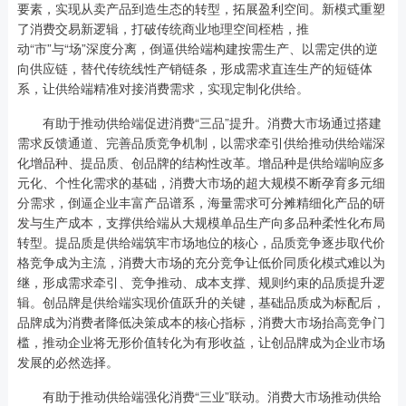
要素，实现从卖产品到造生态的转型，拓展盈利空间。新模式重塑
了消费交易新逻辑，打破传统商业地理空间桎梏，推
动“市”与“场”深度分离，倒逼供给端构建按需生产、以需定供的逆
向供应链，替代传统线性产销链条，形成需求直连生产的短链体
系，让供给端精准对接消费需求，实现定制化供给。
有助于推动供给端促进消费“三品”提升。消费大市场通过搭建
需求反馈通道、完善品质竞争机制，以需求牵引供给推动供给端深
化增品种、提品质、创品牌的结构性改革。增品种是供给端响应多
元化、个性化需求的基础，消费大市场的超大规模不断孕育多元细
分需求，倒逼企业丰富产品谱系，海量需求可分摊精细化产品的研
发与生产成本，支撑供给端从大规模单品生产向多品种柔性化布局
转型。提品质是供给端筑牢市场地位的核心，品质竞争逐步取代价
格竞争成为主流，消费大市场的充分竞争让低价同质化模式难以为
继，形成需求牵引、竞争推动、成本支撑、规则约束的品质提升逻
辑。创品牌是供给端实现价值跃升的关键，基础品质成为标配后，
品牌成为消费者降低决策成本的核心指标，消费大市场抬高竞争门
槛，推动企业将无形价值转化为有形收益，让创品牌成为企业市场
发展的必然选择。
有助于推动供给端强化消费“三业”联动。消费大市场推动供给