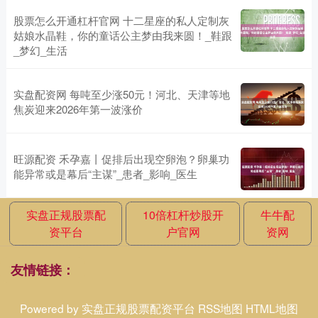
股票怎么开通杠杆官网 十二星座的私人定制灰
姑娘水晶鞋，你的童话公主梦由我来圆！_鞋跟
_梦幻_生活
实盘配资网 每吨至少涨50元！河北、天津等地
焦炭迎来2026年第一波涨价
旺源配资 禾孕嘉丨促排后出现空卵泡？卵巢功
能异常或是幕后“主谋”_患者_影响_医生
实盘正规股票配
10倍杠杆炒股开
牛牛配
资平台
户官网
资网
友情链接：
Powered by
实盘正规股票配资平台
RSS地图
HTML地图